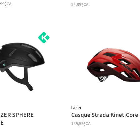
,99$CA
54,99$CA
Lazer
AZER SPHERE
Casque Strada KinetiCore
RE
149,99$CA