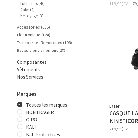
119,99$CA
79
Lubrifiants
(48)
Cales
(2)
Nettoyage
(37)
Accessoires
(656)
Électronique
(124)
Transport et Remorques
(109)
Bases d'entraînement
(28)
Composantes
Vêtements
Nos Services
Marques
Toutes les marques
Lazer
BONTRAGER
CASQUE L
GIRO
KINETICO
KALI
219,99$CA
Kali Protectives