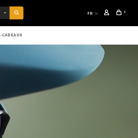
0
FR
-CADEAUX