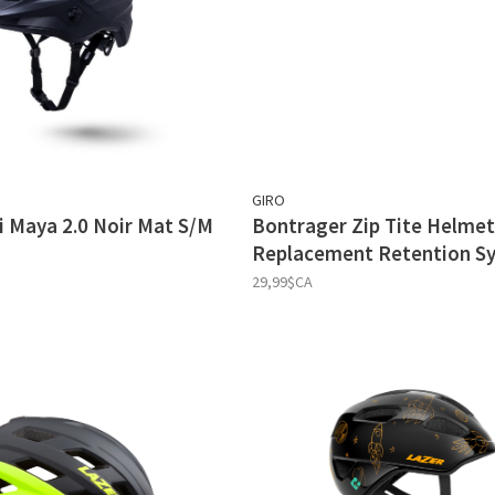
GIRO
i Maya 2.0 Noir Mat S/M
Bontrager Zip Tite Helme
Replacement Retention S
29,99$CA