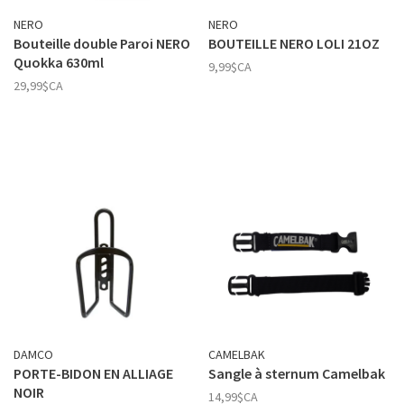
NERO
NERO
Bouteille double Paroi NERO
BOUTEILLE NERO LOLI 21OZ
Quokka 630ml
9,99$CA
29,99$CA
DAMCO
CAMELBAK
PORTE-BIDON EN ALLIAGE
Sangle à sternum Camelbak
NOIR
14,99$CA