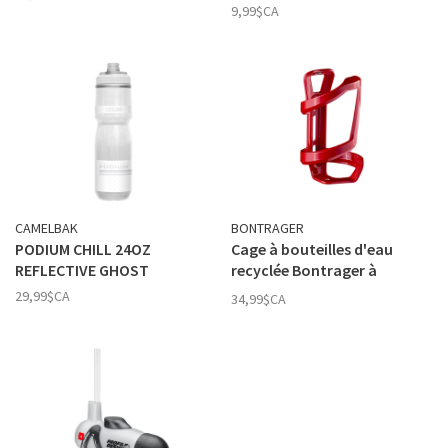
9,99$CA
CAMELBAK
BONTRAGER
PODIUM CHILL 24OZ
Cage à bouteilles d'eau
REFLECTIVE GHOST
recyclée Bontrager à
chargement latéral droit
29,99$CA
34,99$CA
rouge