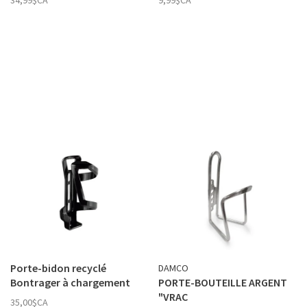
34,99$CA
9,99$CA
Porte-bidon recyclé
DAMCO
Bontrager à chargement
PORTE-BOUTEILLE ARGENT
latéral gauche
"VRAC
35,00$CA