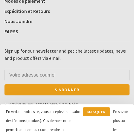
Modes de paiement
Expédition et Retours
Nous Joindre
Fil RSS
Sign up for our newsletter and get the latest updates, news
and product offers via email
S'ABONNER
By signing up, you agree to our Privacy Policy.
En visitant notre site, vous acceptez l'utilisation
En savoir
MASQUER
des témoins (cookies). Ces derniers nous
CE
plus sur
MESSAGE
permettent de mieux comprendre la
les