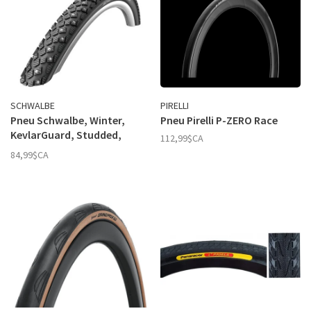
SCHWALBE
PIRELLI
Pneu Schwalbe, Winter,
Pneu Pirelli P-ZERO Race
KevlarGuard, Studded,
112,99$CA
Reflex,
84,99$CA