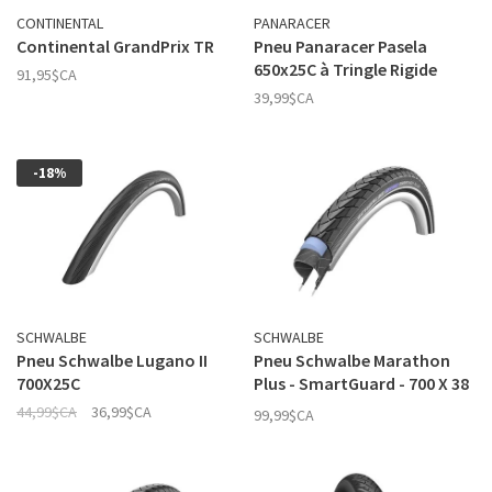
CONTINENTAL
PANARACER
Continental GrandPrix TR
Pneu Panaracer Pasela
650x25C à Tringle Rigide
91,95$CA
39,99$CA
-18%
SCHWALBE
SCHWALBE
Pneu Schwalbe Lugano II
Pneu Schwalbe Marathon
700X25C
Plus - SmartGuard - 700 X 38
Noir
44,99$CA
36,99$CA
99,99$CA