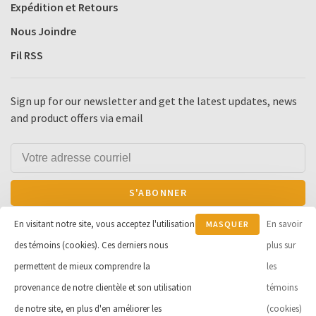
Expédition et Retours
Nous Joindre
Fil RSS
Sign up for our newsletter and get the latest updates, news
and product offers via email
S'ABONNER
En visitant notre site, vous acceptez l'utilisation
En savoir
MASQUER
By signing up, you agree to our Privacy Policy.
des témoins (cookies). Ces derniers nous
CE
plus sur
MESSAGE
permettent de mieux comprendre la
les
provenance de notre clientèle et son utilisation
témoins
© Copyright 2026 Cycle et Sports
de notre site, en plus d'en améliorer les
(cookies)