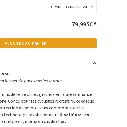
GRANDEUR UNIVERSAL
▾
79,99$CA
AJOUTER AU PANIER
Core
ion Innovante pour Tous les Terrains
emins de terre ou les graviers en toute confiance
ore
. Conçu pour les cyclistes récréatifs, ce casque
 protection de pointe, sans compromis sur les
la technologie révolutionnaire
KinetiCore
, vous
té renforcée, même en cas de choc.