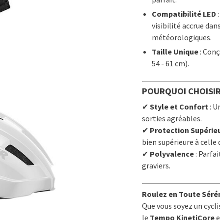
Compatibilité LED
:
visibilité accrue da
météorologiques.
Taille Unique
: Conç
54 - 61 cm).
POURQUOI CHOISIR
✔
Style et Confort
: U
sorties agréables.
✔
Protection Supérie
bien supérieure à celle 
✔
Polyvalence
: Parfai
graviers.
Roulez en Toute Séré
Que vous soyez un cycl
le
Tempo KinetiCore
e