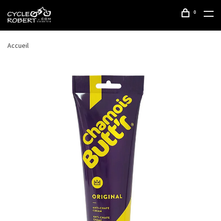
0
Accueil