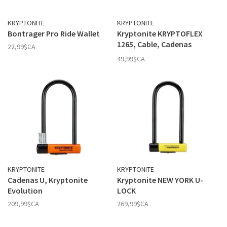
KRYPTONITE
KRYPTONITE
Bontrager Pro Ride Wallet
Kryptonite KRYPTOFLEX
1265, Cable, Cadenas
22,99$CA
Combination
49,99$CA
KRYPTONITE
KRYPTONITE
Cadenas U, Kryptonite
Kryptonite NEW YORK U-
Evolution
LOCK
209,99$CA
269,99$CA