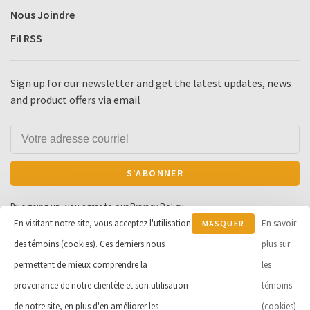
Nous Joindre
Fil RSS
Sign up for our newsletter and get the latest updates, news
and product offers via email
S'ABONNER
By signing up, you agree to our Privacy Policy.
En visitant notre site, vous acceptez l'utilisation
En savoir
MASQUER
des témoins (cookies). Ces derniers nous
CE
plus sur
MESSAGE
permettent de mieux comprendre la
les
© Copyright 2026 Cycle et Sports
provenance de notre clientèle et son utilisation
témoins
Robert Inc.
- Powered by
Lightspeed
de notre site, en plus d'en améliorer les
(cookies)
- Theme by
Huysmans.me