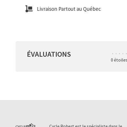
Livraison Partout au Québec
ÉVALUATIONS
•
•
•
•
•
0 étoile
Cycle Robert est le spécialiste dans le