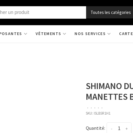
Toutes les catégories
POSANTES
VÊTEMENTS
NOS SERVICES
CARTE
SHIMANO DU
MANETTES B
•
•
•
•
•
SKU:
ISLBSR1H1
Quantité:
-
+