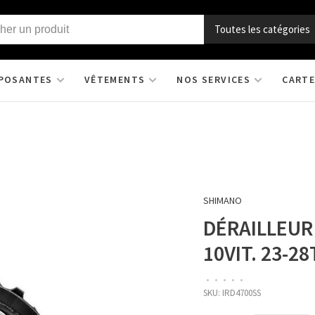
Toutes les catégories
POSANTES
VÊTEMENTS
NOS SERVICES
CARTE
SHIMANO
DÉRAILLEUR
10VIT. 23-28
•
•
•
•
•
SKU:
IRD4700SS