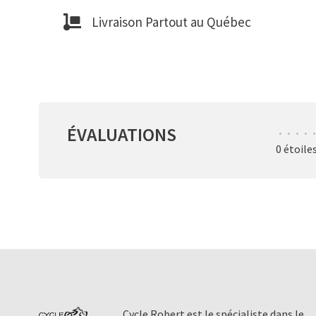
Livraison Partout au Québec
ÉVALUATIONS
•
•
•
•
•
0 étoile
Cycle Robert est le spécialiste dans le