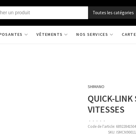
Toutes les catégories
POSANTES
VÊTEMENTS
NOS SERVICES
CARTE
SHIMANO
QUICK-LINK
VITESSES
•
•
•
•
•
Code de l'article:
68922841504
SKU:
ISMCN90011