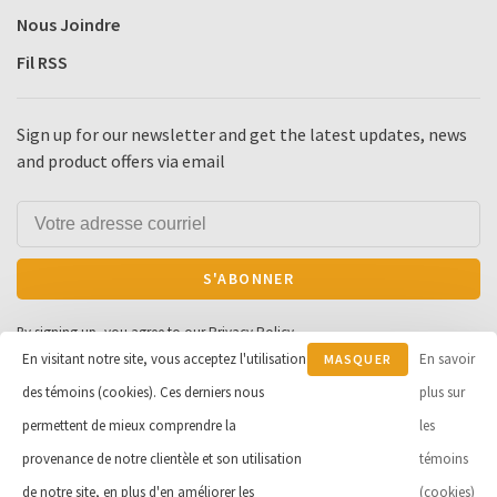
Nous Joindre
Fil RSS
Sign up for our newsletter and get the latest updates, news
and product offers via email
S'ABONNER
By signing up, you agree to our Privacy Policy.
En visitant notre site, vous acceptez l'utilisation
En savoir
MASQUER
des témoins (cookies). Ces derniers nous
CE
plus sur
MESSAGE
permettent de mieux comprendre la
les
© Copyright 2026 Cycle et Sports
provenance de notre clientèle et son utilisation
témoins
Robert Inc.
- Powered by
Lightspeed
de notre site, en plus d'en améliorer les
(cookies)
- Theme by
Huysmans.me