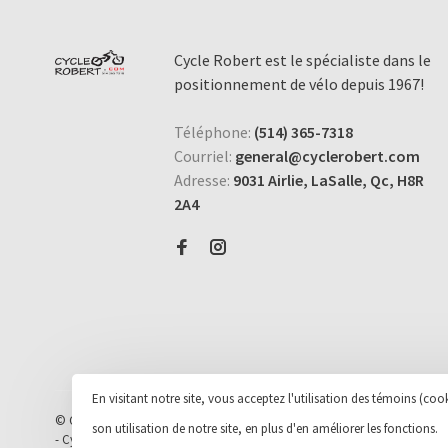
Cycle Robert est le spécialiste dans le
positionnement de vélo depuis 1967!
Téléphone:
(514) 365-7318
Courriel:
general@cyclerobert.com
Adresse:
9031 Airlie, LaSalle, Qc, H8R
2A4
En visitant notre site, vous acceptez l'utilisation des témoins (c
© Copyright 2026 Cycle et Sports Robert Inc.
- Powered by
Lightspeed
-
son utilisation de notre site, en plus d'en améliorer les fonctions.
-
Cycle Robert
scores a
9
/
10
out of
163
évaluations at
Google