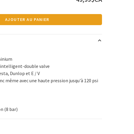
AJOUTER AU PANIER
minium
 intelligent-double valve
esta, Dunlop et E / V
onc même avec une haute pression jusqu'à 120 psi
on (8 bar)