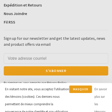
Expédition et Retours
Nous Joindre
Fil RSS
Sign up for our newsletter and get the latest updates, news
and product offers via email
S'ABONNER
By signing up, you agree to our Privacy Policy.
En visitant notre site, vous acceptez l'utilisation
En savoir
MASQUER
des témoins (cookies). Ces derniers nous
CE
plus sur
MESSAGE
permettent de mieux comprendre la
les
© Copyright 2026 Cycle et Sports
provenance de notre clientèle et son utilisation
témoins