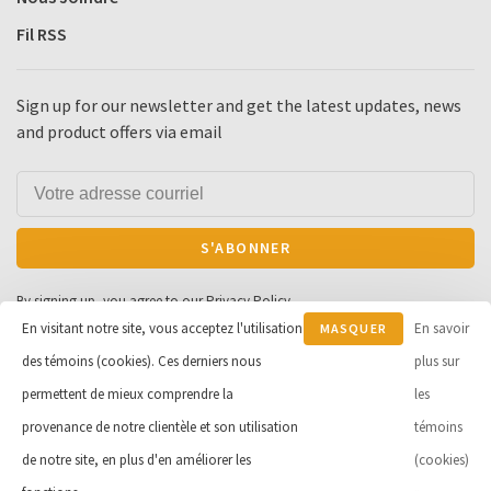
Fil RSS
Sign up for our newsletter and get the latest updates, news
and product offers via email
S'ABONNER
By signing up, you agree to our Privacy Policy.
En visitant notre site, vous acceptez l'utilisation
En savoir
MASQUER
des témoins (cookies). Ces derniers nous
CE
plus sur
MESSAGE
permettent de mieux comprendre la
les
© Copyright 2026 Cycle et Sports
provenance de notre clientèle et son utilisation
témoins
Robert Inc.
- Powered by
Lightspeed
de notre site, en plus d'en améliorer les
(cookies)
- Theme by
Huysmans.me
-
Cycle Robert
scores a
9
/
10
out of
163