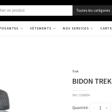
Toutes les catégories
POSANTES
VÊTEMENTS
NOS SERVICES
CARTE
Trek
BIDON TREK
•
•
•
•
•
SKU:
5258054
Quantité:
-
+