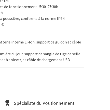
 : 150
ées de fonctionnement : 5:30-27:30h
0h
à la poussière, conforme à la norme IP64
B-C
terie interne Li-Ion, support de guidon et câble
 lumière du jour, support de sangle de tige de selle
e et à enlever, et câble de chargement USB.
Spécialiste du Positionnement