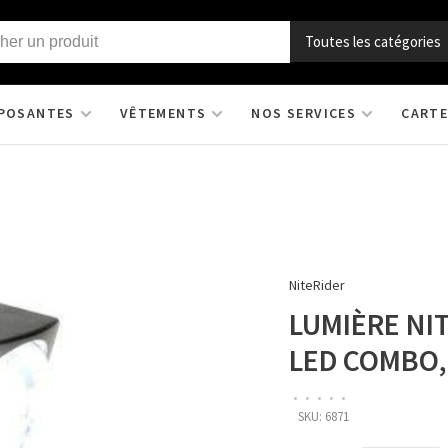
Toutes les catégories
POSANTES
VÊTEMENTS
NOS SERVICES
CARTE
NiteRider
LUMIÈRE NI
LED COMBO,
•
•
•
•
•
SKU:
6871