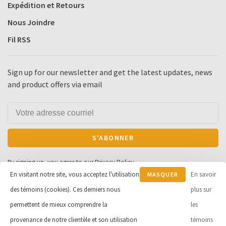
Expédition et Retours
Nous Joindre
Fil RSS
Sign up for our newsletter and get the latest updates, news
and product offers via email
S'ABONNER
By signing up, you agree to our Privacy Policy.
En visitant notre site, vous acceptez l'utilisation
En savoir
MASQUER
des témoins (cookies). Ces derniers nous
CE
plus sur
MESSAGE
permettent de mieux comprendre la
les
© Copyright 2026 Cycle et Sports
provenance de notre clientèle et son utilisation
témoins