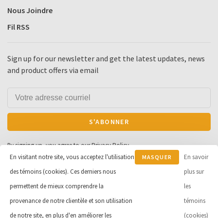
Nous Joindre
Fil RSS
Sign up for our newsletter and get the latest updates, news
and product offers via email
S'ABONNER
By signing up, you agree to our Privacy Policy.
En visitant notre site, vous acceptez l'utilisation
En savoir
MASQUER
des témoins (cookies). Ces derniers nous
CE
plus sur
MESSAGE
permettent de mieux comprendre la
les
© Copyright 2026 Cycle et Sports
provenance de notre clientèle et son utilisation
témoins
Robert Inc.
- Powered by
Lightspeed
de notre site, en plus d'en améliorer les
(cookies)
- Theme by
Huysmans.me