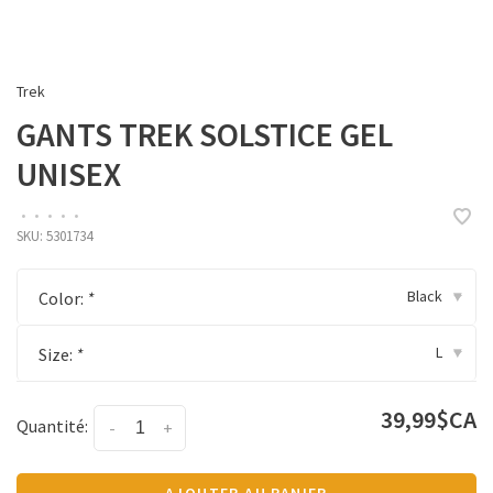
Trek
GANTS TREK SOLSTICE GEL
UNISEX
•
•
•
•
•
SKU:
5301734
Black
Color:
*
▾
L
Size:
*
▾
39,99$CA
Quantité:
-
+
AJOUTER AU PANIER