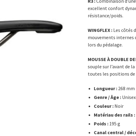
R3 :
Combinaison d’une 
excellent confort dyna
résistance/poids.
WINGFLEX :
Les côtés d
mouvements internes de
lors du pédalage.
MOUSSE À DOUBLE DEN
souple sur l’avant de la
toutes les positions de
Longueur :
268 mm
Genre / Âge :
Unisex
Couleur :
Noir
Matériau des rails :
Poids :
195 g
Canal central / déc