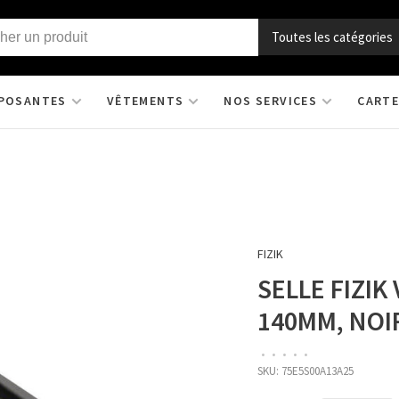
Toutes les catégories
POSANTES
VÊTEMENTS
NOS SERVICES
CARTE
FIZIK
SELLE FIZIK
140MM, NOI
•
•
•
•
•
SKU:
75E5S00A13A25