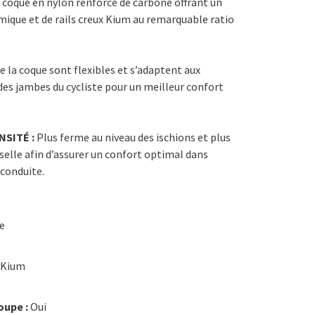
coque en nylon renforcé de carbone offrant un
mique et de rails creux Kium au remarquable ratio
e la coque sont flexibles et s’adaptent aux
s jambes du cycliste pour un meilleur confort
SITÉ :
Plus ferme au niveau des ischions et plus
 selle afin d’assurer un confort optimal dans
 conduite.
e
Kium
oupe :
Oui