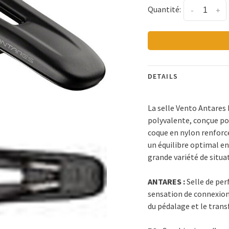
Quantité:
-
+
DETAILS
La selle Vento Antares 
polyvalente, conçue pou
coque en nylon renforcé
un équilibre optimal en
grande variété de situa
ANTARES :
Selle de per
sensation de connexion a
du pédalage et le trans