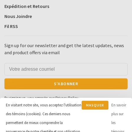
Expédition et Retours
Nous Joindre
Fil RSS
Sign up for our newsletter and get the latest updates, news
and product offers via email
S'ABONNER
By signing up, you agree to our Privacy Policy.
En visitant notre site, vous acceptez l'utilisation
En savoir
MASQUER
des témoins (cookies). Ces derniers nous
CE
plus sur
MESSAGE
permettent de mieux comprendre la
les
© Copyright 2026 Cycle et Sports
provenance de notre clientèle et son utilisation
témoins