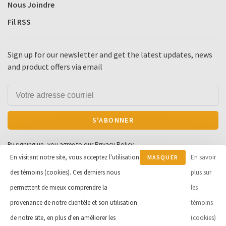
Nous Joindre
Fil RSS
Sign up for our newsletter and get the latest updates, news
and product offers via email
S'ABONNER
By signing up, you agree to our Privacy Policy.
En visitant notre site, vous acceptez l'utilisation
En savoir
MASQUER
des témoins (cookies). Ces derniers nous
CE
plus sur
MESSAGE
permettent de mieux comprendre la
les
© Copyright 2026 Cycle et Sports
provenance de notre clientèle et son utilisation
témoins
Robert Inc.
- Powered by
Lightspeed
de notre site, en plus d'en améliorer les
(cookies)
- Theme by
Huysmans.me