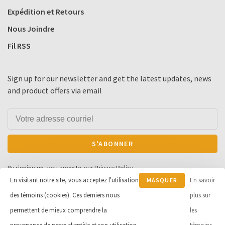
Expédition et Retours
Nous Joindre
Fil RSS
Sign up for our newsletter and get the latest updates, news
and product offers via email
S'ABONNER
By signing up, you agree to our Privacy Policy.
En visitant notre site, vous acceptez l'utilisation
En savoir
MASQUER
des témoins (cookies). Ces derniers nous
CE
plus sur
MESSAGE
permettent de mieux comprendre la
les
© Copyright 2026 Cycle et Sports