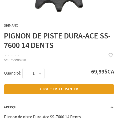
SHIMANO
PIGNON DE PISTE DURA-ACE SS-
7600 14 DENTS
•
•
•
•
•
SKU:
Y27915000
69,99$CA
Quantité:
-
+
AJOUTER AU PANIER
APERÇU
Pignon de piste Dura-Ace SS-7600 14 Dents