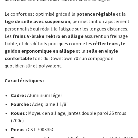
Le confort est optimisé grâce à la
potence réglable
et la
tige de selle avec suspension
, permettant un ajustement
personnalisé qui réduit la fatigue sur les longues distances.
Les
freins V-brake Tektro en alliage
assurent un freinage
fiable, et des détails pratiques comme les
réflecteurs, le
guidon ergonomique en alliage
et la
selle en vinyle
confortable
font du Downtown 702 un compagnon
quotidien sûr et polyvalent.
Caractéristiques :
Cadre :
Aluminium léger
Fourche :
Acier, lame 1 1/8"
Roues :
Moyeux en alliage, jantes double paroi 36 trous
(700c)
Pneus :
CST 700×35C