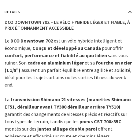
DETAILS
DCO DOWNTOWN 702 – LE VÉLO HYBRIDE LÉGER ET FIABLE, À
PRIX ÉTONNAMMENT ACCESSIBLE
Le
DCO Downtown 702
est un vélo hybride intelligent et
économique,
Conçu et développé au Canada
pour offrir
confort, performance et fiabilité au quotidien
sans vous
ruiner. Son
cadre en aluminium léger
et sa
fourche en acier
(1 1/8")
assurent un parfait équilibre entre agilité et solidité,
idéal pour les trajets urbains ou les sorties fitness du week-
end.
La
transmission Shimano 21 vitesses (manettes Shimano
EF51, dérailleur avant TY300 dérailleur arrière TY510)
garantit des changements de vitesses précis et réactifs sur
tous types de terrain, tandis que les
pneus CST 700×35C
montés sur des
jantes alliage double paroi
offrent
adhérence et efficacité sur route et chemins légers.