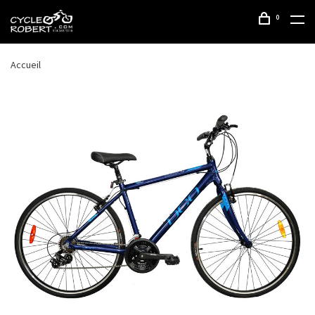
0
Accueil