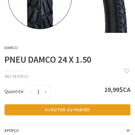
DAMCO
PNEU DAMCO 24 X 1.50
•
•
•
•
•
SKU:
56-070-12
19,99$CA
Quantité:
-
+
AJOUTER AU PANIER
APERÇU