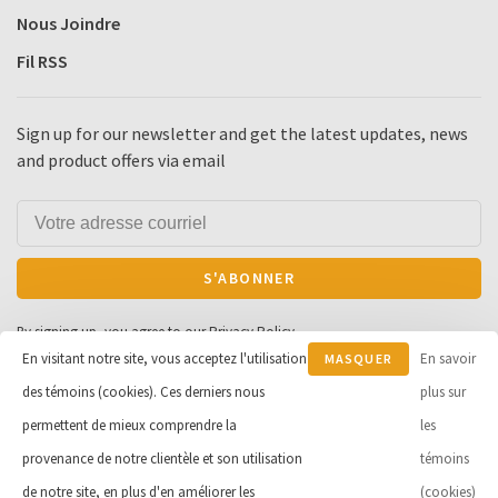
Nous Joindre
Fil RSS
Sign up for our newsletter and get the latest updates, news
and product offers via email
S'ABONNER
By signing up, you agree to our Privacy Policy.
En visitant notre site, vous acceptez l'utilisation
En savoir
MASQUER
des témoins (cookies). Ces derniers nous
CE
plus sur
MESSAGE
permettent de mieux comprendre la
les
© Copyright 2026 Cycle et Sports
provenance de notre clientèle et son utilisation
témoins
Robert Inc.
- Powered by
Lightspeed
de notre site, en plus d'en améliorer les
(cookies)
- Theme by
Huysmans.me