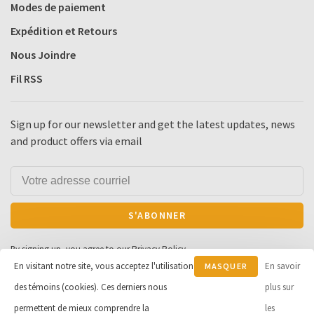
Modes de paiement
Expédition et Retours
Nous Joindre
Fil RSS
Sign up for our newsletter and get the latest updates, news
and product offers via email
S'ABONNER
By signing up, you agree to our Privacy Policy.
En visitant notre site, vous acceptez l'utilisation
En savoir
MASQUER
des témoins (cookies). Ces derniers nous
CE
plus sur
MESSAGE
permettent de mieux comprendre la
les