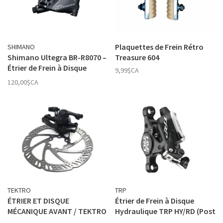
Plaquettes de Frein Rétro
SHIMANO
Shimano Ultegra BR-R8070 –
Treasure 604
Étrier de Frein à Disque
9,99$CA
Avant / Arrière (Unité)
120,00$CA
TEKTRO
TRP
ÉTRIER ET DISQUE
Étrier de Frein à Disque
MÉCANIQUE AVANT / TEKTRO
Hydraulique TRP HY/RD (Post
AQUILA 10 /160MM
mount)