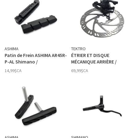
ASHIMA
TEKTRO
Patin de Frein ASHIMA AR45R-
ÉTRIER ET DISQUE
P-AL Shimano /
MÉCANIQUE ARRIÈRE /
Campagnolo. toutes
TEKTRO AQUILA 10 /160MM
14,99$CA
69,99$CA
Conditions
ASHIMA
SHIMANO