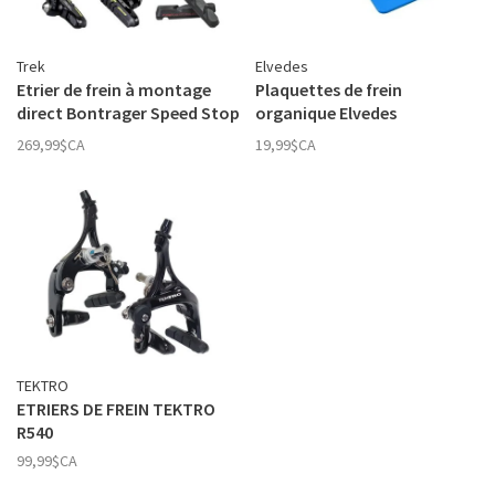
Trek
Elvedes
Etrier de frein à montage
Plaquettes de frein
direct Bontrager Speed Stop
organique Elvedes
Pro
compatibles Shimano et
269,99$CA
19,99$CA
Tektro
TEKTRO
ETRIERS DE FREIN TEKTRO
R540
99,99$CA