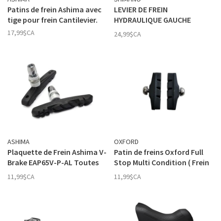
Patins de frein Ashima avec
LEVIER DE FREIN
tige pour frein Cantilevier.
HYDRAULIQUE GAUCHE
SHIMANO ALTUS BL-MT200
17,99$CA
24,99$CA
ASHIMA
OXFORD
Plaquette de Frein Ashima V-
Patin de freins Oxford Full
Brake EAP65V-P-AL Toutes
Stop Multi Condition ( Frein
Conditions
Latéral)
11,99$CA
11,99$CA