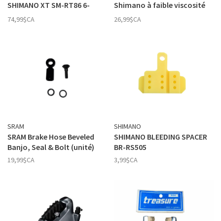
SHIMANO XT SM-RT86 6-
Shimano à faible viscosité
Boulons E-Bike 160 mm
SM‑LVOIL – 100 ml
74,99$CA
26,99$CA
SRAM
SHIMANO
SRAM Brake Hose Beveled
SHIMANO BLEEDING SPACER
Banjo, Seal & Bolt (unité)
BR-RS505
19,99$CA
3,99$CA