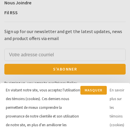
Nous Joindre
Fil RSS
Sign up for our newsletter and get the latest updates, news
and product offers via email
S'ABONNER
By signing up, you agree to our Privacy Policy.
En visitant notre site, vous acceptez l'utilisation
En savoir
MASQUER
des témoins (cookies). Ces derniers nous
CE
plus sur
MESSAGE
permettent de mieux comprendre la
les
© Copyright 2026 Cycle et Sports
provenance de notre clientèle et son utilisation
témoins
Robert Inc.
- Powered by
Lightspeed
de notre site, en plus d'en améliorer les
(cookies)
- Theme by
Huysmans.me