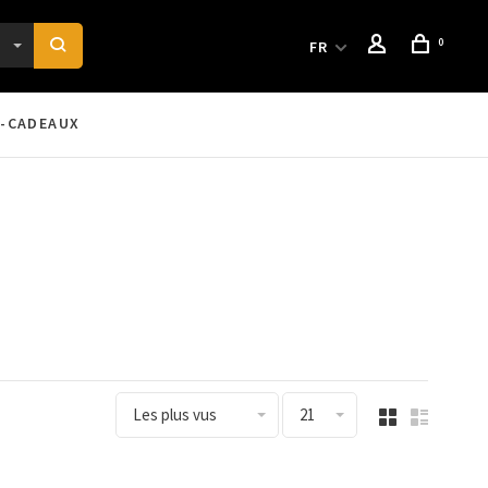
0
FR
-CADEAUX
Les plus vus
21