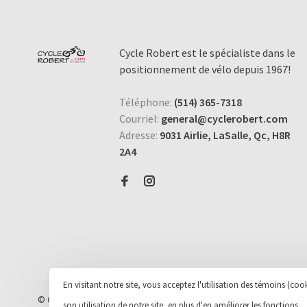
Cycle Robert est le spécialiste dans le
positionnement de vélo depuis 1967!
Téléphone:
(514) 365-7318
Courriel:
general@cyclerobert.com
Adresse:
9031 Airlie, LaSalle, Qc, H8R
2A4
En visitant notre site, vous acceptez l'utilisation des témoins (c
© Copyright 2026 Cycle et Sports Robert Inc.
- Powered by
Lightspeed
-
son utilisation de notre site, en plus d'en améliorer les fonctions.