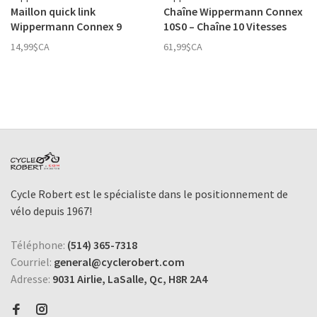
Maillon quick link
Chaîne Wippermann Connex
Wippermann Connex 9
10S0 – Chaîne 10 Vitesses
vitesses
Abordable et Fiable
14,99$CA
61,99$CA
Cycle Robert est le spécialiste dans le positionnement de
vélo depuis 1967!
Téléphone:
(514) 365-7318
Courriel:
general@cyclerobert.com
Adresse:
9031 Airlie, LaSalle, Qc, H8R 2A4