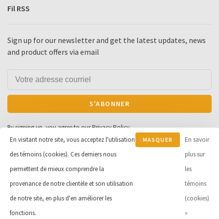
Fil RSS
Sign up for our newsletter and get the latest updates, news
and product offers via email
S'ABONNER
By signing up, you agree to our Privacy Policy.
En visitant notre site, vous acceptez l'utilisation
En savoir
MASQUER
des témoins (cookies). Ces derniers nous
CE
plus sur
MESSAGE
permettent de mieux comprendre la
les
© Copyright 2026 Cycle et Sports
provenance de notre clientèle et son utilisation
témoins
Robert Inc.
- Powered by
Lightspeed
de notre site, en plus d'en améliorer les
(cookies)
- Theme by
Huysmans.me
-
Cycle Robert
scores a
9
/
10
out of
163
fonctions.
»
évaluations at
Google