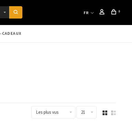
0
FR
-CADEAUX
Les plus vus
21