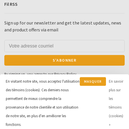
Fil RSS
Sign up for our newsletter and get the latest updates, news
and product offers via email
S'ABONNER
By signing up, you agree to our Privacy Policy.
En visitant notre site, vous acceptez l'utilisation
En savoir
MASQUER
des témoins (cookies). Ces derniers nous
CE
plus sur
MESSAGE
permettent de mieux comprendre la
les
© Copyright 2026 Cycle et Sports
provenance de notre clientèle et son utilisation
témoins
Robert Inc.
- Powered by
Lightspeed
de notre site, en plus d'en améliorer les
(cookies)
- Theme by
Huysmans.me
-
Cycle Robert
scores a
9
/
10
out of
163
fonctions.
»
évaluations at
Google