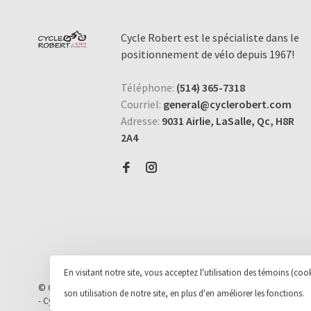
Cycle Robert est le spécialiste dans le
positionnement de vélo depuis 1967!
Téléphone:
(514) 365-7318
Courriel:
general@cyclerobert.com
Adresse:
9031 Airlie, LaSalle, Qc, H8R
2A4
En visitant notre site, vous acceptez l'utilisation des témoins (c
© Copyright 2026 Cycle et Sports Robert Inc.
- Powered by
Lightspeed
-
son utilisation de notre site, en plus d'en améliorer les fonctions.
-
Cycle Robert
scores a
9
/
10
out of
163
évaluations at
Google