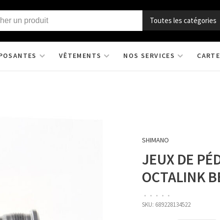
Toutes les catégories
POSANTES
VÊTEMENTS
NOS SERVICES
CARTE
SHIMANO
JEUX DE PÉ
OCTALINK BB
•
•
•
•
•
SKU:
689228134522