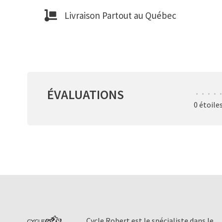
Livraison Partout au Québec
ÉVALUATIONS
•
•
•
•
•
0 étoile
Cycle Robert est le spécialiste dans le