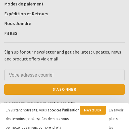
Modes de paiement
Expédition et Retours
Nous Joindre
Fil RSS
Sign up for our newsletter and get the latest updates, news
and product offers via email
S'ABONNER
By signing up, you agree to our Privacy Policy.
En visitant notre site, vous acceptez l'utilisation
En savoir
MASQUER
des témoins (cookies). Ces derniers nous
CE
plus sur
MESSAGE
permettent de mieux comprendre la
les