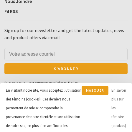
Nous Joindre
Fil RSS
Sign up for our newsletter and get the latest updates, news
and product offers via email
S'ABONNER
By signing up, you agree to our Privacy Policy.
En visitant notre site, vous acceptez l'utilisation
En savoir
MASQUER
des témoins (cookies). Ces derniers nous
CE
plus sur
MESSAGE
permettent de mieux comprendre la
les
© Copyright 2026 Cycle et Sports
provenance de notre clientèle et son utilisation
témoins
Robert Inc.
- Powered by
Lightspeed
de notre site, en plus d'en améliorer les
(cookies)
- Theme by
Huysmans.me